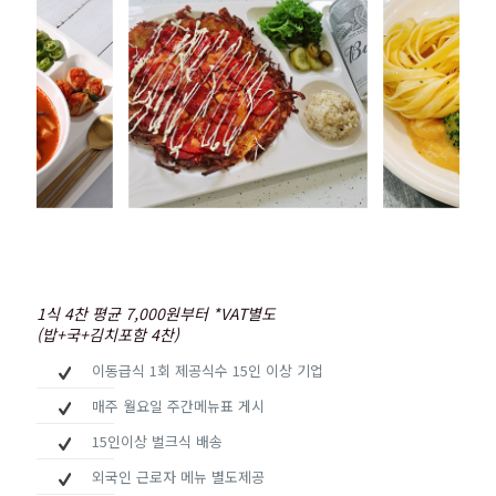
1식 4찬 평균 7,000원부터 *VAT별도
(밥+국+김치포함 4찬)
이동급식 1회 제공식수 15인 이상 기업
매주 월요일 주간메뉴표 게시
15인이상 벌크식 배송
외국인 근로자 메뉴 별도제공