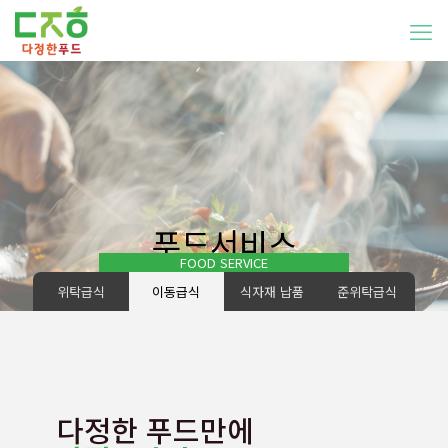
푸드서비스
FOOD SERVICE
위탁급식
이동급식
식자재 납품
준위탁급식
다정한 푸드만에