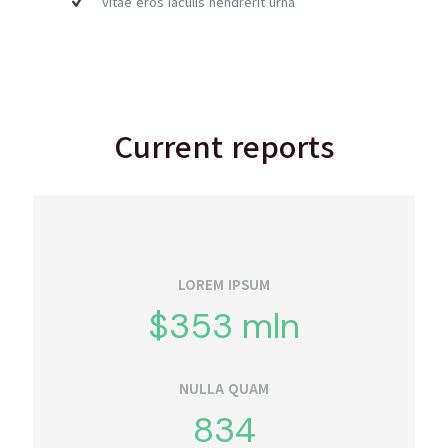
vitae eros iaculis hendrerit urna
Current reports
LOREM IPSUM
$
353
mln
NULLA QUAM
834