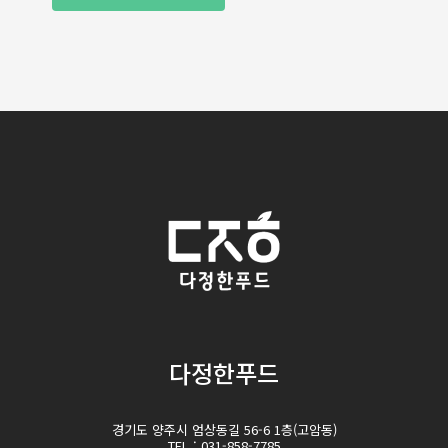
다정한푸드
경기도 양주시 엄상동길 56-6 1층(고암동)
TEL : 031-858-7785