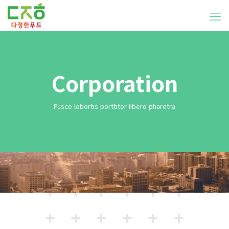
Corporation
Fusce lobortis porttitor libero pharetra